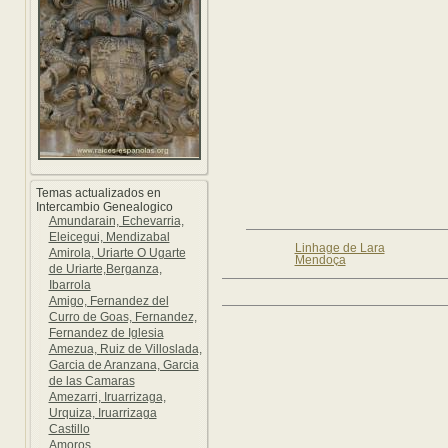
Temas actualizados en
Intercambio Genealogico
Amundarain, Echevarria,
Eleicegui, Mendizabal
Linhage de Lara
Amirola, Uriarte O Ugarte
Mendoça
de Uriarte,Berganza,
Ibarrola
Amigo, Fernandez del
Curro de Goas, Fernandez,
Fernandez de Iglesia
Amezua, Ruiz de Villoslada,
Garcia de Aranzana, Garcia
de las Camaras
Amezarri, Iruarrizaga,
Urquiza, Iruarrizaga
Castillo
Amoros