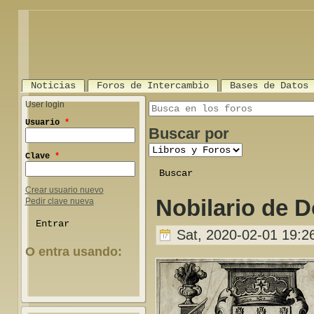
Noticias
Foros de Intercambio
Bases de Datos
User login
Search this site
Usuario
*
Buscar por
Clave
*
Crear usuario nuevo
Nobilario de 
Pedir clave nueva
Sat, 2020-02-01 19:2
O entra usando:
Login with Facebook
Login with Google