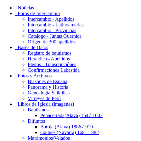
Noticias
Foros de Intercambio
Intercambio - Apellidos
Intercambio - Latinoamerica
Intercambio - Provincias
Catalogo - Juntas Guernica
Origen de 300 apellidos
Bases de Datos
Registro de bautismos
Heraldica - Apellidos
Pleitos - Transcripciónes
Confirmaciones Labastida
Fotos y Archivos
Blasones de España
Panorama y Historia
Genealogía Salinillas
Virreyes de Perú
Libros de Iglesia (Imagenes)
Bautismos
Peñacerrada(Alava) 1547-1603
Difuntos
Baroja (Alava) 1886-1919
Gallues (Navarra) 1681-1882
Matrimonios/Velados