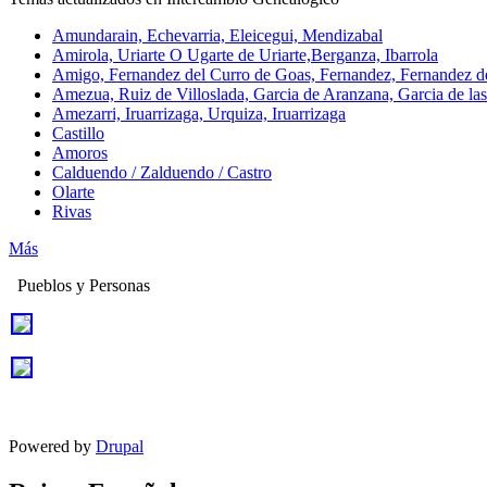
Amundarain, Echevarria, Eleicegui, Mendizabal
Amirola, Uriarte O Ugarte de Uriarte,Berganza, Ibarrola
Amigo, Fernandez del Curro de Goas, Fernandez, Fernandez de
Amezua, Ruiz de Villoslada, Garcia de Aranzana, Garcia de la
Amezarri, Iruarrizaga, Urquiza, Iruarrizaga
Castillo
Amoros
Calduendo / Zalduendo / Castro
Olarte
Rivas
Más
Pueblos y Personas
Powered by
Drupal