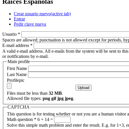
Raices Españolas
Crear usuario nuevo
(active tab)
Entrar
Pedir clave nueva
Usuario
*
Spaces are allowed; punctuation is not allowed except for periods, h
E-mail address
*
A valid e-mail address. All e-mails from the system will be sent to th
or notifications by e-mail.
Main profile
First Name
Last Name
Profilepic
Files must be less than
32 MB
.
Allowed file types:
png gif jpg jpeg
.
CAPTCHA
This question is for testing whether or not you are a human visito
Math question
*
6 + 14 =
Solve this simple math problem and enter the result. E.g. for 1+3, e